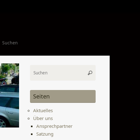
Suchen nach:
Suchen
Suchen
Suchen
nach:
Seiten
Aktuelles
Über uns
Ansprechpartner
Satzung