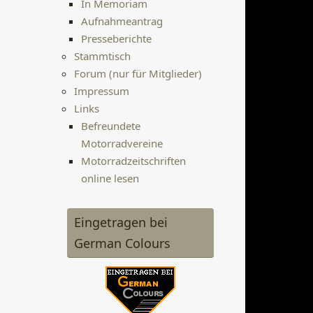
In Memoriam
Aufnahmeantrag
Presseberichte
Stammtisch
Forum (nur für Mitglieder)
Impressum
Links
Befreundete
Motorradvereine
Motorradzeitschriften
online lesen
Eingetragen bei
German Colours