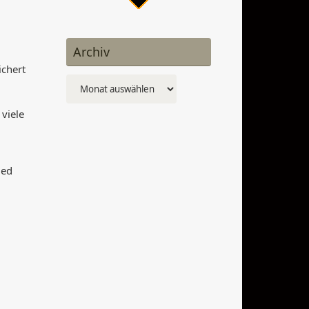
Archiv
ichert
Archiv
viele
ied