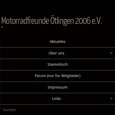
Zum
Inhalt
springen
Motorradfreunde Ötlingen 2006 e.V.
Zum
Aktuelles
Inhalt
springen
Über uns
Stammtisch
Forum (nur für Mitglieder)
Impressum
Links
Suc