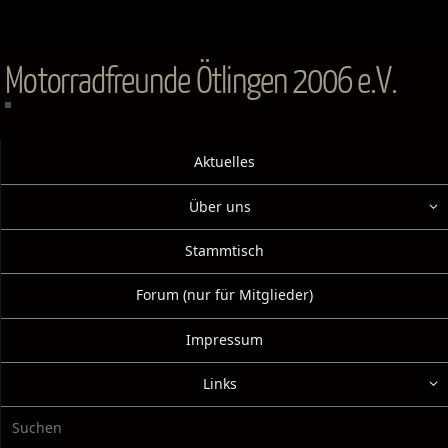
Zum
Inhalt
springen
Motorradfreunde Ötlingen 2006 e.V.
Zum
Aktuelles
Inhalt
springen
Über uns
Stammtisch
Forum (nur für Mitglieder)
Impressum
Links
Suc