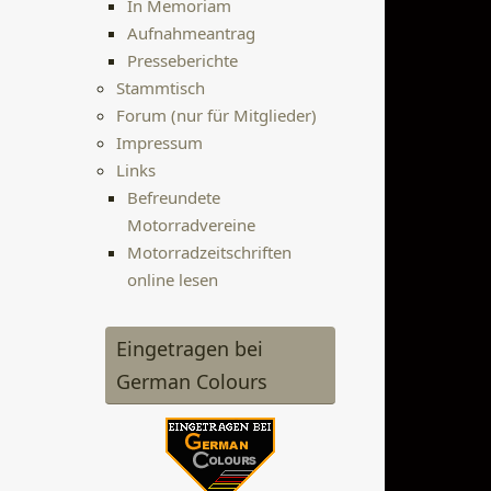
In Memoriam
Aufnahmeantrag
Presseberichte
Stammtisch
Forum (nur für Mitglieder)
Impressum
Links
Befreundete
Motorradvereine
Motorradzeitschriften
online lesen
Eingetragen bei
German Colours