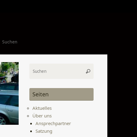
Suchen nach:
Suchen
Suchen
Suchen
nach:
Seiten
Aktuelles
Über uns
Ansprechpartner
Satzung