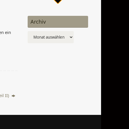
Archiv
en ein
Archiv
il II)