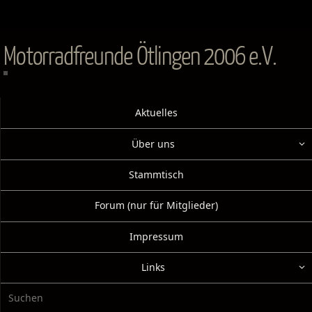
Zum
Inhalt
springen
Motorradfreunde Ötlingen 2006 e.V.
Zum
Aktuelles
Inhalt
springen
Über uns
Stammtisch
Forum (nur für Mitglieder)
Impressum
Links
Suc