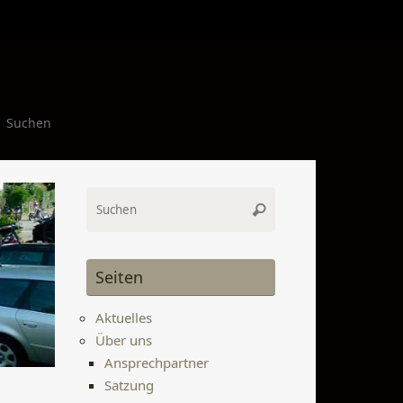
Suchen nach:
Suchen
Suchen
Suchen
nach:
Seiten
Aktuelles
Über uns
Ansprechpartner
Satzung