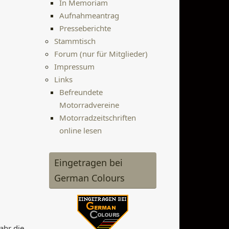
In Memoriam
Aufnahmeantrag
Presseberichte
Stammtisch
Forum (nur für Mitglieder)
Impressum
Links
Befreundete
Motorradvereine
Motorradzeitschriften
online lesen
Eingetragen bei
German Colours
ahr die