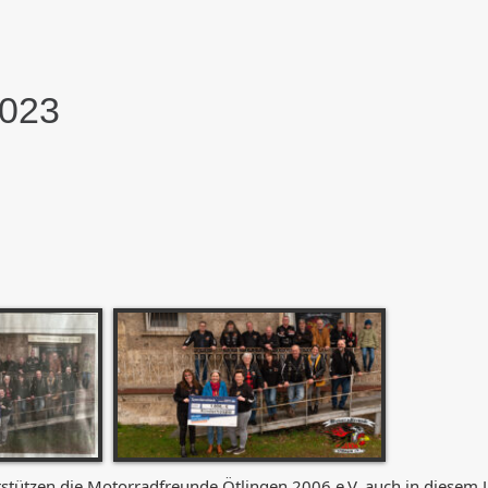
2023
rstützen die Motorradfreunde Ötlingen 2006 e.V. auch in diesem J