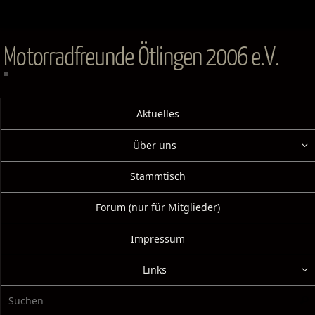
Zum
Inhalt
springen
Motorradfreunde Ötlingen 2006 e.V.
Zum
Aktuelles
Inhalt
springen
Über uns
Stammtisch
Forum (nur für Mitglieder)
Impressum
Links
Suc